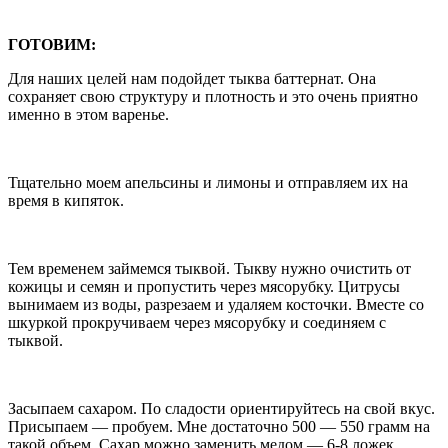
ГОТОВИМ:
Для наших целей нам подойдет тыква баттернат. Она
сохраняет свою структуру и плотность и это очень приятно
именно в этом варенье.
Тщательно моем апельсины и лимоны и отправляем их на
время в кипяток.
Тем временем займемся тыквой. Тыкву нужно очистить от
кожицы и семян и пропустить через мясорубку. Цитрусы
вынимаем из воды, разрезаем и удаляем косточки. Вместе со
шкуркой прокручиваем через мясорубку и соединяем с
тыквой.
Засыпаем сахаром. По сладости ориентируйтесь на свой вкус.
Присыпаем — пробуем. Мне достаточно 500 — 550 грамм на
такой объем. Сахар можно заменить медом — 6-8 ложек,