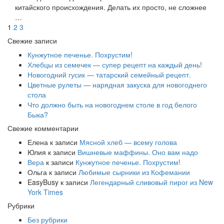
китайского происхождения. Делать их просто, не сложнее
…
1
2
3
Свежие записи
Кунжутное печенье. Похрустим!
Хлебцы из семечек — супер рецепт на каждый день!
Новогодний гусик — татарский семейный рецепт.
Цветные рулеты — нарядная закуска для новогоднего
стола
Что должно быть на новогоднем столе в год белого
Быка?
Свежие комментарии
Елена
к записи
Мясной хлеб — всему голова
Юлия
к записи
Вишневые маффины. Оно вам надо
Вера
к записи
Кунжутное печенье. Похрустим!
Ольга
к записи
Любимые сырники из Кофемании
EasyBusy
к записи
Легендарный сливовый пирог из New
York Times
Рубрики
Без рубрики