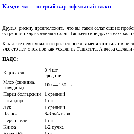
Камди-ча — острый картофельный салат
Друзья, рискну предположить, что вы такой салат еще не проб
острейший картофельный салат. Ташкентские друзья называли е
Как и все невозможно остро-вкусное для меня этот салат в чис
уже сто лет, с тех пор как уехали из Ташкента. А вчера сделали 
НАДО:
3-4 шт.
Картофель
средние
Мясо (свинина,
100 — 150 гр.
говядина)
Перец болгарский
1 средний
Помидоры
1 шт.
Лук
1 средний
Чеснок
6-8 зубчиков
Перец чили
1 шт.
Кинза
1/2 пучка
Уксус 9%
1 ст.л.