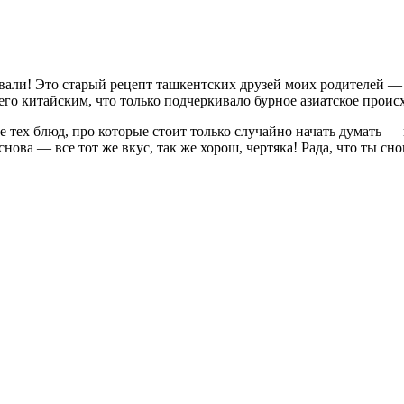
овали! Это старый рецепт ташкентских друзей моих родителей — 
го китайским, что только подчеркивало бурное азиатское проис
ле тех блюд, про которые стоит только случайно начать думать 
снова — все тот же вкус, так же хорош, чертяка! Рада, что ты сно