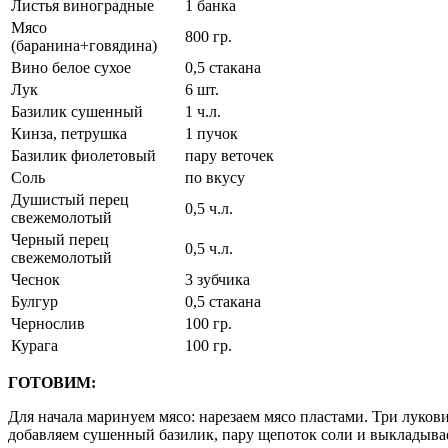
Листья виноградные
1 банка
Мясо
800 гр.
(баранина+говядина)
Вино белое сухое
0,5 стакана
Лук
6 шт.
Базилик сушенный
1 ч.л.
Кинза, петрушка
1 пучок
Базилик фиолетовый
пару веточек
Соль
по вкусу
Душистый перец
0,5 ч.л.
свежемолотый
Черный перец
0,5 ч.л.
свежемолотый
Чеснок
3 зубчика
Булгур
0,5 стакана
Чернослив
100 гр.
Курага
100 гр.
ГОТОВИМ:
Для начала маринуем мясо: нарезаем мясо пластами. Три луков
добавляем сушенный базилик, пару щепоток соли и выкладывае