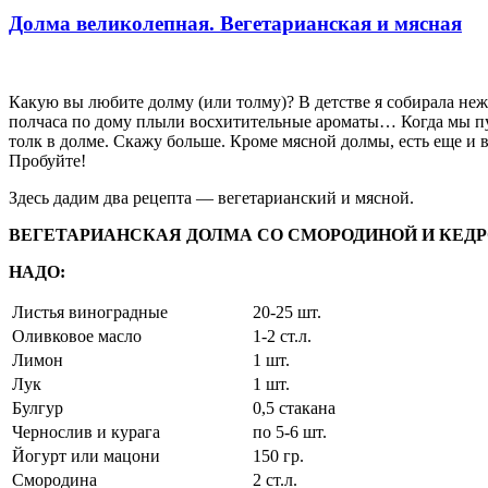
Долма великолепная. Вегетарианская и мясная
Какую вы любите долму (или толму)? В детстве я собирала неж
полчаса по дому плыли восхитительные ароматы… Когда мы п
толк в долме. Скажу больше. Кроме мясной долмы, есть еще и в
Пробуйте!
Здесь дадим два рецепта — вегетарианский и мясной.
ВЕГЕТАРИАНСКАЯ ДОЛМА СО СМОРОДИНОЙ И КЕ
НАДО:
Листья виноградные
20-25 шт.
Оливковое масло
1-2 ст.л.
Лимон
1 шт.
Лук
1 шт.
Булгур
0,5 стакана
Чернослив и курага
по 5-6 шт.
Йогурт или мацони
150 гр.
Смородина
2 ст.л.