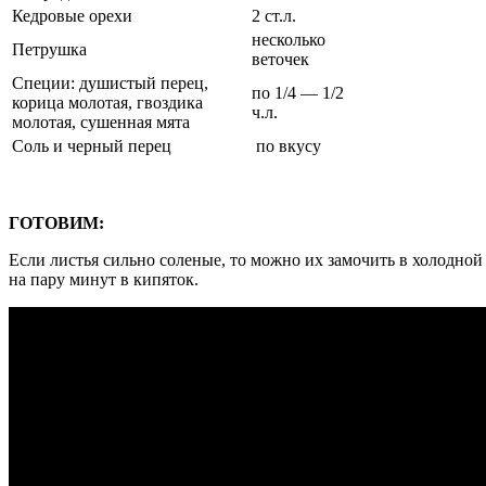
Кедровые орехи
2 ст.л.
несколько
Петрушка
веточек
Специи: душистый перец,
по 1/4 — 1/2
корица молотая, гвоздика
ч.л.
молотая, сушенная мята
Соль и черный перец
по вкусу
ГОТОВИМ:
Если листья сильно соленые, то можно их замочить в холодной
на пару минут в кипяток.