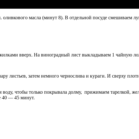
л. оливкового масла (минут 8). В отдельной посуде смешиваем лу
илками вверх. На виноградный лист выкладываем 1 чайную лож
пару листьев, затем немного чернослива и кураги. И сверху пло
 воду, чтобы только покрывала долму, прижимаем тарелкой, жел
е 40 — 45 минут.