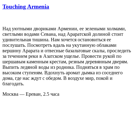
Touching Armenia
Над уютными двориками Армении, ее зелеными холмами,
светлыми водами Севана, над Араратской долиной стоит
удивительная тишина. Нам хочется остановиться ее
послушать. Посмотреть вдаль на укутанную облаками
вершину Арарата и отвесные базальтовые скалы, проследить
за течением реки в Азатском ущелье. Провести рукой по
шершавым каменным крестам, резным деревянным дверям.
Выпить ледяной воды из родника. Подняться в храм по
высоким ступеням. Вдохнуть аромат дымка из соседнего
дома, где нас ждут с обедом. В воздухе мир, покой и
благодать.
Москва — Ереван, 2.5 часа