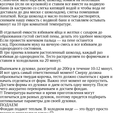
кусочки (если он кусковой) и ставим все вместе на водяную
баню (в кастрюлю со слегка кипящей водой и чтобы вода не
доставала до дна миски с шоколадом), слегка помешивая
лопаткой. Когда шоколад и масло полностью растворятся,
снимаем нашу емкость с водяной бани и оставляем остывать
минут на 10 при комнатной температуре.
В отдельной емкости взбиваем яйца и желтки с сахаром до
образования густой светлой пены, делать это удобнее миксером.
Если провести кончиком пальца — на пене останется
след. Просеиваем муку на яичную смесь и все взбиваем до
однородного состояния.
В три приема вливаем растопленный шоколад, каждый раз
взбивая до однородности. Тесто распределяем по формочкам и
ставим в холодильник на 20 минут.
Выпекаем в духовке, разогретой до 200гр в течение 10-12 минут.
И вот здесь самый ответственный момент! Сверху должна
образоваться твердая корочка, тесто должно схватиться с краев и
начать отделяться от форм. Важно этот момент не пропустить.
Достаем формы из духовки и даем остыть одну минуту. После
чего аккуратно переворачиваем и достаем фондан.
!! Температура выпечки и время приготовления могут
отличаться для разных духовок, поэтому придется подбирать
оптимальные параметры для своей духовки.
ПОДАЕМ
Фондан подают теплым. В холодном виде — это будут просто
вкусные шоколадные кексы 🙂