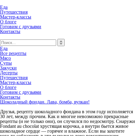
Еда
Путешествия
Мастер-классы
О блоге
Готовим с друзьями
Контакты
Еда
Все рецепты
Мясо
Супы
Закуски
Десерты
Путешествия
Мастер-классы
О блоге
Готовим с друзьями
Контакты
Шоколадный фондан. Лава, бомба, вулкан!
Друзья, рецепту шоколадного фондана в этом году исполняется
30 лет, между прочим. Как и многие невозможно прекрасные
рецепты (и не только они), он случился по недосмотру. Снаружи
Fondant au chocolat
хрустящая корочка, а внутри бьется живое
шоколадное сердце — горячее и влажное. Е
сли вы захотите
кого-то соблазнить в эти выходные дома романтическим