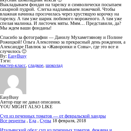
Выкладываем фондан на тарелку и символически посыпаем
сахарной пудрой. Слегка надламываем ложечкой. Чтобы
влажная начинка просочилась через хрустящую корочку на
тарелку. А там уже шарик любимого мороженого. А там уже
спелая малинка. И листочек мяты. Ммм… Представили, да?
Мы ждем ваши фонданы!
Спасибо за фотографии — Данилу Мухаметзянову и Полине
Рожицкой! Ольга Алексеенко за прекрасный день рождения, а
Александре Павлюк за «Жаворонки и Совы», где это все и
случилось 🙂
By:
EasyBusy
Тэги:
мастер-класс
,
сладкое
,
шоколад
EasyBusy
Автор еще не давал описания.
YOU MIGHT ALSO LIKE
Суп из печенных томатов — от февральской хандры
Все рецепты
,
Еда
,
Супы
18 февраля, 2018
Итальянский обед: суп из печенных томатов, фокачча и