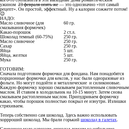
ужином
23 февраля опять же
— это однозначно «тот самый
рецепт». Он простой, эффектный. Ну а калории сожжете потом!
😉
НАДО:
Масло сливочное (для
60 гр.
смазывания формочек)
Какао-порошок
2 ст.л.
Шоколад темный (60-75%)
250 гр.
Масло сливочное
250 гр.
Сахар
250 гр.
Яйца
5 шт.
Яйца, желтки
5 шт.
Мука
250 гр.
ГОТОВИМ:
Сначала подготовим формочки для фондана. Нам понадобятся
порционные формочки для кексов, у нас были одноразовые из
фольги. Но могут подойти и металлические и силиконовые.
Каждую формочку хорошо смазываем растопленным сливочным
маслом. И ставим в холодильник на 10-15 минут. Затем снова
смазываем растопленным маслом. Припудриваем формочку
какао, чтобы порошок полностью покрыл ее изнутри. Излишки
стряхиваем.
Теперь собственно сам шоколад. Здесь важно использовать
хоррроший шоколад. Мы брали горький
шоколад в галетах
.
Сливочное мало нарезаем, шоколад ломаем на небольшие