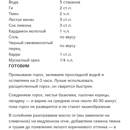
Вода
5 стаканов
Ги
2 ст.л.
Тмин
2 ч.л.
Листья кинзы
3 ст.л.
Сок лимона
3 ст.л.
Кардамон молотый
1 ч.л.
Соль
по вкусу
Черный свежемолотый
по вкусу
перец
Карри
1 ст.л.
Мускатный орех
1/4 ч.л.
ГОТОВИМ
Промываем горох, заливаем прохладной водой и
оставляем на 2-3 часа. Лучше использовать
расщепленный горох, он сварится быстрее.
Соединяем горох, листья базилика, палочки корицы,
гвоздику — и варим на среднем огне около 40-50 минут,
пока горох не разварится и не станет кашеобразным.
В сотейнике разогреваем масло ги (мы заменили на
сливочное) на медленном огне, добавляем семена тмина
и тушим до появления легкого коричневого оттенка — в